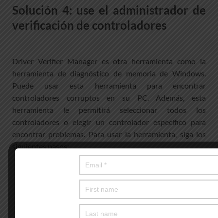
Solución 4: use el administrador de
verificación de controladores
Driver Verifier Manager es otra herramienta como la
herramienta de diagnóstico de memoria de Windows.
Puede usar esta herramienta para encontrar
controladores corruptos en su PC. Además, esta
herramienta le permitirá seleccionar todos los
controladores o elegir un controlador específico para
encontrar problemas. Para usar la herramienta, siga los
siguientes pasos:
Escriba verificador en el cuadro de búsqueda y
presione Entrar,
En la ventana abierta de Driver Verifier Manager,
seleccione Create Standard Settings,