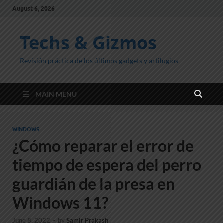
August 6, 2026
Techs & Gizmos
Revisión práctica de los últimos gadgets y artilugios
MAIN MENU
WINDOWS
¿Cómo reparar el error de
tiempo de espera del perro
guardián de la presa en
Windows 11?
June 8, 2022
-
by
Samir Prakash