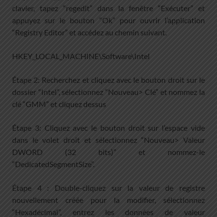
clavier, tapez “regedit” dans la fenêtre “Exécuter” et
appuyez sur le bouton “Ok” pour ouvrir l’application
“Registry Editor” et accédez au chemin suivant.
HKEY_LOCAL_MACHINE\Software\Intel
Étape 2: Recherchez et cliquez avec le bouton droit sur le
dossier “Intel”, sélectionnez “Nouveau> Clé” et nommez la
clé “GMM” et cliquez dessus
Étape 3: Cliquez avec le bouton droit sur l’espace vide
dans le volet droit et sélectionnez “Nouveau> Valeur
DWORD (32 bits)” et nommez-le
“DedicatedSegmentSize”.
Étape 4 : Double-cliquez sur la valeur de registre
nouvellement créée pour la modifier, sélectionnez
“Hexadécimal”, entrez les données de valeur