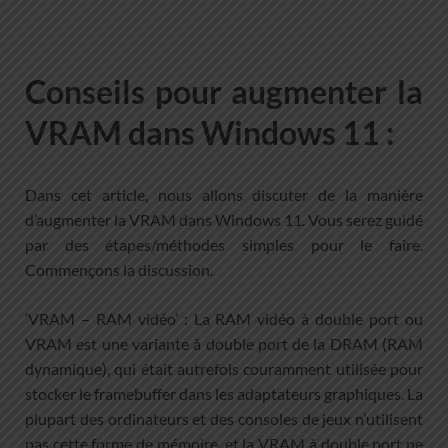
Conseils pour augmenter la
VRAM dans Windows 11 :
Dans cet article, nous allons discuter de la manière
d’augmenter la VRAM dans Windows 11. Vous serez guidé
par des étapes/méthodes simples pour le faire.
Commençons la discussion.
‘VRAM – RAM vidéo’ : La RAM vidéo à double port ou
VRAM est une variante à double port de la DRAM (RAM
dynamique), qui était autrefois couramment utilisée pour
stocker le framebuffer dans les adaptateurs graphiques. La
plupart des ordinateurs et des consoles de jeux n’utilisent
pas cette forme de mémoire, et la VRAM à double port ne