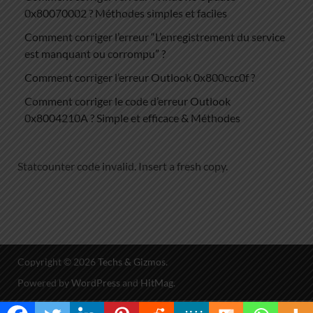
0x80070002 ? Méthodes simples et faciles
Comment corriger l’erreur “L’enregistrement du service
est manquant ou corrompu” ?
Comment corriger l’erreur Outlook 0x800ccc0f ?
Comment corriger le code d’erreur Outlook
0x8004210A ? Simple et efficace & Méthodes
Statcounter code invalid. Insert a fresh copy.
Copyright © 2026
Techs & Gizmos
.
Powered by
WordPress
and
HitMag
.