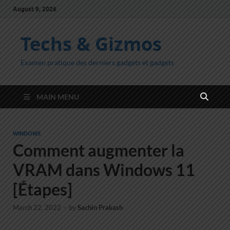
August 9, 2026
Techs & Gizmos
Examen pratique des derniers gadgets et gadgets
MAIN MENU
WINDOWS
Comment augmenter la
VRAM dans Windows 11
[Étapes]
March 22, 2022
-
by
Sachin Prakash