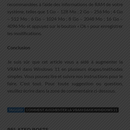
recommandées à l’aide des informations de RAM de votre
système, telles que 1 Go – 128 Mo ; 2 Go – 256 Mo ; 4 Go
– 512 Mo ; 6 Go – 1024 Mo ; 8 Go – 2048 Mo ; 16 Go –
4096 Mo et appuyez sur le bouton « Ok » pour enregistrer
les modifications.
Conclusion
Je suis sûr que cet article vous a aidé à augmenter la
VRAM dans Windows 11 en plusieurs étapes/méthodes
simples. Vous pouvez lire et suivre nos instructions pour le
faire. C’est tout. Pour toute suggestion ou question,
veuillez écrire dans la zone de commentaire ci-dessous.
TAGGED
COMMENT AUGMENTER LA VRAM DANS WINDOWS 11
RELATED POSTS