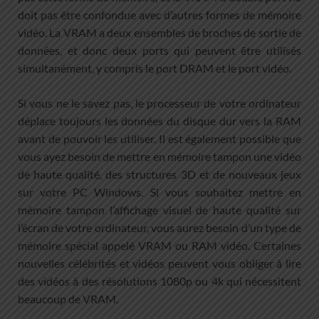
doit pas être confondue avec d’autres formes de mémoire
vidéo. La VRAM a deux ensembles de broches de sortie de
données, et donc deux ports qui peuvent être utilisés
simultanément, y compris le port DRAM et le port vidéo.
Si vous ne le savez pas, le processeur de votre ordinateur
déplace toujours les données du disque dur vers la RAM
avant de pouvoir les utiliser. Il est également possible que
vous ayez besoin de mettre en mémoire tampon une vidéo
de haute qualité, des structures 3D et de nouveaux jeux
sur votre PC Windows. Si vous souhaitez mettre en
mémoire tampon l’affichage visuel de haute qualité sur
l’écran de votre ordinateur, vous aurez besoin d’un type de
mémoire spécial appelé VRAM ou RAM vidéo. Certaines
nouvelles célébrités et vidéos peuvent vous obliger à lire
des vidéos à des résolutions 1080p ou 4k qui nécessitent
beaucoup de VRAM.