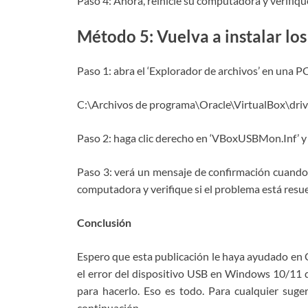
Paso 4: Ahora, reinicie su computadora y verifique
Método 5: Vuelva a instalar lo
Paso 1: abra el ‘Explorador de archivos’ en una P
C:\Archivos de programa\Oracle\VirtualBox\driv
Paso 2: haga clic derecho en ‘VBoxUSBMon.Inf’ y el
Paso 3: verá un mensaje de confirmación cuando s
computadora y verifique si el problema está resue
Conclusión
Espero que esta publicación le haya ayudado en C
el error del dispositivo USB en Windows 10/11 de
para hacerlo. Eso es todo. Para cualquier suge
continuación.