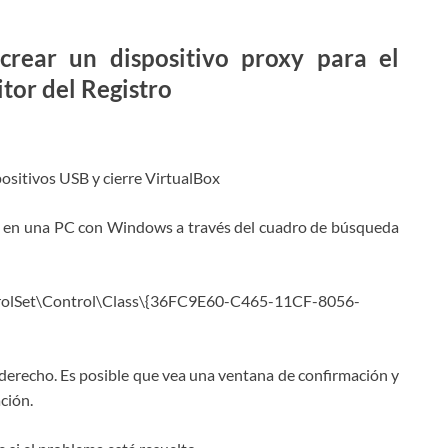
crear un dispositivo proxy para el
itor del Registro
positivos USB y cierre VirtualBox
or’ en una PC con Windows a través del cuadro de búsqueda
Set\Control\Class\{36FC9E60-C465-11CF-8056-
el derecho. Es posible que vea una ventana de confirmación y
ción.