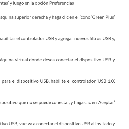
ntas’ y luego en la opción Preferencias
esquina superior derecha y haga clic en el ícono ‘Green Plus’
abilitar el controlador USB y agregar nuevos filtros USB y,
Accept Terms
máquina virtual donde desea conectar el dispositivo USB y
Techs & Gizmos utilizará la información que
proporcione en este formulario para estar en
contacto con usted y brindarle actualizaciones
y marketing.
 para el dispositivo USB, habilite el controlador ‘USB 1.0’,
dispositivo que no se puede conectar, y haga clic en ‘Aceptar’
tivo USB, vuelva a conectar el dispositivo USB al invitado y