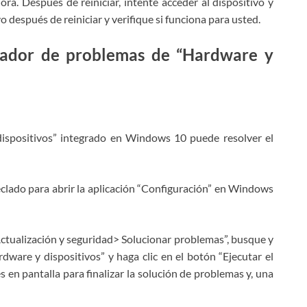
. Después de reiniciar, intente acceder al dispositivo y
 después de reiniciar y verifique si funciona para usted.
onador de problemas de “Hardware y
ispositivos” integrado en Windows 10 puede resolver el
teclado para abrir la aplicación “Configuración” en Windows
“Actualización y seguridad> Solucionar problemas”, busque y
ware y dispositivos” y haga clic en el botón “Ejecutar el
s en pantalla para finalizar la solución de problemas y, una
Accept Terms
Techs & Gizmos utilizará la información que
proporcione en este formulario para estar en