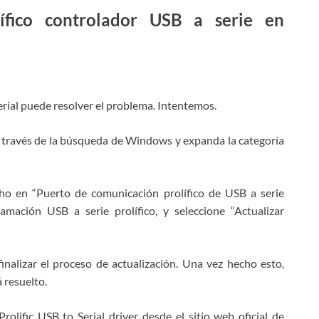
contacto con usted y brindarle actualizaciones
lífico controlador USB a serie en
y marketing.
Serial puede resolver el problema. Intentemos.
a través de la búsqueda de Windows y expanda la categoría
ho en “Puerto de comunicación prolífico de USB a serie
ación USB a serie prolífico, y seleccione “Actualizar
finalizar el proceso de actualización. Una vez hecho esto,
á resuelto.
olific USB to Serial driver desde el sitio web oficial de