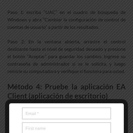
Paso 1: escriba “UAC” en el cuadro de búsqueda de
Windows y abra “Cambiar la configuración de control de
cuentas de usuario” a partir de los resultados.
Paso 2: En la ventana abierta, arrastre el control
deslizante hasta el nivel de seguridad deseado y presione
el botón “Aceptar” para guardar los cambios. Ingrese su
contraseña de administrador si se le solicita, y luego
reinicie su computadora y verifique si funciona para usted.
Método 4: Pruebe la aplicación EA
Client (aplicación de escritorio)