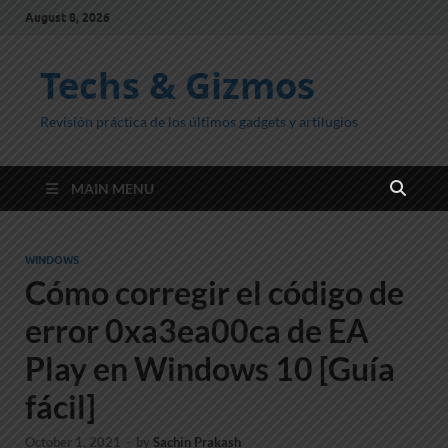
August 8, 2026
Techs & Gizmos
Revisión práctica de los últimos gadgets y artilugios
MAIN MENU
WINDOWS
Cómo corregir el código de
error 0xa3ea00ca de EA
Play en Windows 10 [Guía
fácil]
October 1, 2021
-
by
Sachin Prakash