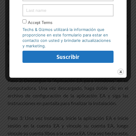
Accept Terms
Techs & Gizmos utilizará la información que
proporcione en este formulario para estar en
También puede intentar solucionar el problema utilizando
contacto con usted y brindarle actualizaciones
EA Client / aplicación de escritorio en su computadora con
y marketing.
Windows 10 y verificar si funciona para usted.
Paso 1: Abra su navegador y visite el sitio oficial de EA
Paso 2: Descargue la “Aplicación EA para Windows” en su
computadora. Una vez descargado, haga doble clic en el
archivo de configuración de la aplicación EA y siga las
instrucciones en pantalla para finalizar la instalación.
Paso 3: Una vez instalada, inicie la aplicación EA e inicie
sesión en la cuenta EA y vincule su cuenta EA, luego
vincule su cuenta Xbox a la cuenta EA. Una vez hecho esto,