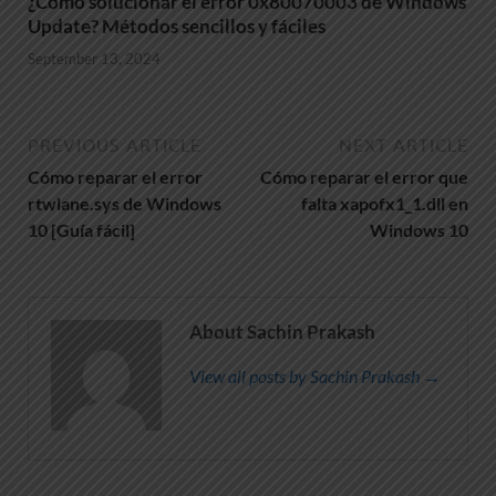
¿Cómo solucionar el error 0x80070003 de Windows
Update? Métodos sencillos y fáciles
September 13, 2024
PREVIOUS ARTICLE
NEXT ARTICLE
Cómo reparar el error
Cómo reparar el error que
rtwlane.sys de Windows
falta xapofx1_1.dll en
10 [Guía fácil]
Windows 10
About Sachin Prakash
View all posts by Sachin Prakash →