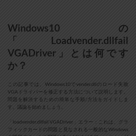
Windows10の
「Loadvender.dllfail
VGADriver」とは何です
か？
この記事では、Windows10でvender.dllのロード失敗
VGAドライバーを修正する方法について説明します。
問題を解決するための簡単な手順/方法をガイドしま
す。議論を始めましょう。
「loadvender.dllfail VGADriver」エラー：これは、グラ
フィックカードの問題と見なされる一般的なWindows