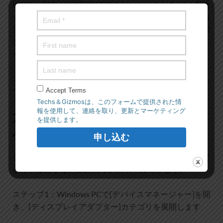
UPSilon 200（UPS制御アプリケーション）など、最近
インストールしたハードウェア関連のアプリケーショ
ンを見つけて右クリックし、[アンインストール]を選択
して、画面の指示に従って終了します。アンインスト
ール
ステップ3：完了したら、コンピューターを再起動し
て、問題が解決したかどうかを確認します。
Accept Terms
Techs＆Gizmosは、このフォームで提供された情
報を使用して、連絡を取り、更新とマーケティング
方法4：グラフィックカードドライ
を提供します。
バーをアンインストールする
グラフィックカードドライバをアンインストールして
から、修正するために再インストールできます。
ステップ1：Windows PCで[デバイスマネージャー]を開
き、[ディスプレイアダプター]カテゴリを展開します