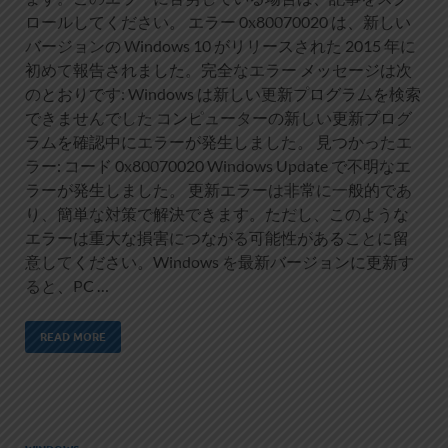
ロールしてください。 エラー 0x80070020 は、新しい
バージョンの Windows 10 がリリースされた 2015 年に
初めて報告されました。完全なエラー メッセージは次
のとおりです: Windows は新しい更新プログラムを検索
できませんでした コンピューターの新しい更新プログ
ラムを確認中にエラーが発生しました。 見つかったエ
ラー: コード 0x80070020 Windows Update で不明なエ
ラーが発生しました。 更新エラーは非常に一般的であ
り、簡単な対策で解決できます。ただし、このような
エラーは重大な損害につながる可能性があることに留
意してください。Windows を最新バージョンに更新す
ると、PC …
READ MORE