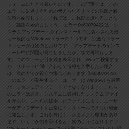
フォームにたどり着いたのです。この記事では、この
エラーに対処するための考えられるすべての原因と解
決策を紹介します。それでは、これ以上遅れることな
く、議論を始めましょう。 エラー 0x80070422 は、シ
ステム アップデートのインストール中に表示される最
も一般的な Windows エラーの 1 つです。完全なエラー
メッセージは次のとおりです: 「アップデートのインス
トール中に問題が発生しましたが、後で再試行しま
す。このエラーが引き続き表示され、Web で検索する
か、サポートに問い合わせて情報を入手したい場合
は、次の方法が役立つ場合があります: (0x80070422)」
このエラーが発生すると、ユーザーは Windows を最新
バージョンにアップデートできなくなります。これら
のエラーは通常、システムに破損したシステム ファイ
ルがあり、これらの破損したファイルにより、ユーザ
ーがアップデートを正常にインストールできない場合
に発生します。これ以外にも、さまざまな理由があり
ます。いくつか例を挙げると、次のようになります: #.
Windows Update サービスが正常に実行されていない場