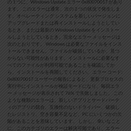
の 1 つに、Windows Update エラー 0x80070017 があり
ます。 このエラーは通常、次の 2 つの状況で発生しま
す。オペレーティング システムを新しいバージョンに
アップグレードまたは再インストールしようとしてい
るとき、または最新の Windows Update をインストー
ルしようとしているとき。完全なエラー メッセージは
次のとおりです。 Windows は必要なファイルをインス
トールできません。ファイルが破損しているか、見つ
からない可能性があります。インストールに必要なす
べてのファイルが利用可能であることを確認してか
ら、インストールを再開してください。 エラー コード:
0x80070017 ユーザーの報告によると、更新プロセスの
実行中にインストールが検証モードになり、毎回エラ
ー メッセージが表示されて 76% で失敗しました。 この
ような種類のエラーは、新しいアプリとサードパーテ
ィのアプリの競合、互換性のないドライバー、破損し
たレジストリ、空き容量不足など、PC にいくつかの欠
陥があることを意味しています。 しかし、幸いなこと
に、このカテゴリのエラーは解決可能であり、エラー