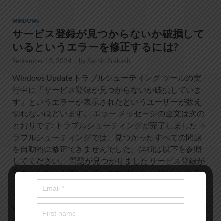
WINDOWS
サービス登録が見つからないか破損して
いるというエラーを修正するには?
September 12, 2024
-
by
Sachin Prakash
Windows Update トラブルシューティング ツールの実
行中に「サービス登録が見つからないか破損していま
す」というエラーが表示されたというユーザーが数え
切れないほどいます。 エラー メッセージの全文は次の
とおりです: トラブルシューティングが完了しました ト
ラブルシューティングでは、見つかったすべての問題
を自動的に修正できませんでした。詳細は以下を参照
してください。 問題が見つかりました サービス登録が
見つからないか破損しています Windows Update トラ
ブルシューティング ツールは、組み込みのユーティリ
ティ ツールで、ユーザーが問題を検出して特定し、
Windows Update が問題なく動作しない原因となる一般
的な問題を修復できます。 PC を最新バージョンに更新