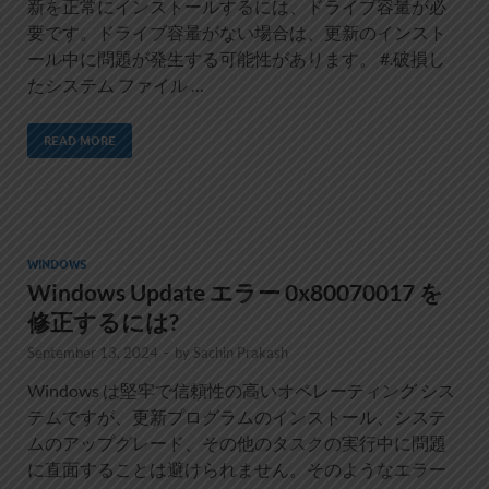
新を正常にインストールするには、ドライブ容量が必
要です。ドライブ容量がない場合は、更新のインスト
ール中に問題が発生する可能性があります。 #.破損し
たシステム ファイル …
READ MORE
WINDOWS
Windows Update エラー 0x80070017 を
修正するには?
September 13, 2024
-
by
Sachin Prakash
Windows は堅牢で信頼性の高いオペレーティング シス
テムですが、更新プログラムのインストール、システ
ムのアップグレード、その他のタスクの実行中に問題
に直面することは避けられません。そのようなエラー