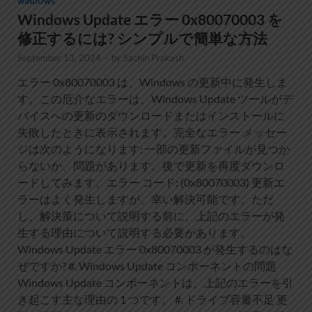
WINDOWS
Windows Update エラー 0x80070003 を
修正するには? シンプルで簡単な方法
September 13, 2024
-
by
Sachin Prakash
エラー 0x80070003 は、Windows の更新中に発生しま
す。この厄介なエラーは、Windows Update ツールがデ
バイスへの更新のダウンロードまたはインストールに
失敗したときに表示されます。完全なエラー メッセー
ジは次のようになります: 一部の更新ファイルが見つか
らないか、問題があります。後で更新を再度ダウンロ
ードしてみます。エラー コード: (0x80070003) 更新エ
ラーはよく発生しますが、幸い解決可能です。ただ
し、解決策について説明する前に、上記のエラーが発
生する理由について説明する必要があります。
Windows Update エラー 0x80070003 が発生するのはな
ぜですか? #. Windows Update コンポーネントの問題
Windows Update コンポーネントは、上記のエラーを引
き起こす主な理由の 1 つです。 #. ドライブ容量不足 更