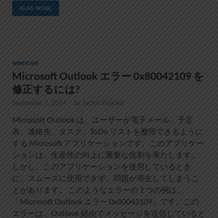
READ MORE
WINDOWS
Microsoft Outlook エラー 0x80042109 を
修正するには?
September 7, 2024
-
by
Sachin Prakash
Microsoft Outlook は、ユーザーが電子メール、予定
表、連絡先、タスク、ToDo リストを整理できるように
する Microsoft アプリケーションです。このアプリケー
ションは、生産性の向上に重要な役割を果たします。
しかし、このアプリケーションを使用しているとき
に、スムーズに使用できず、問題が発生してしまうこ
とがあります。 このようなエラーの 1 つの例は、
「Microsoft Outlook エラー 0x80042109」です。この
エラーは、Outlook 経由でメッセージを送信していると