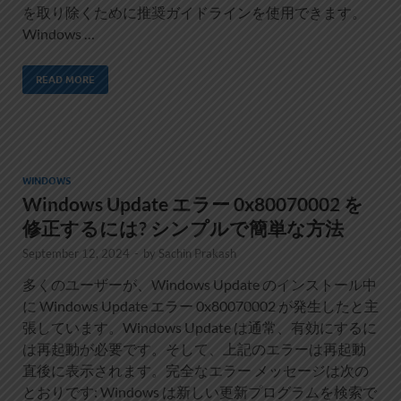
を取り除くために推奨ガイドラインを使用できます。
Windows …
READ MORE
WINDOWS
Windows Update エラー 0x80070002 を
修正するには? シンプルで簡単な方法
September 12, 2024
-
by
Sachin Prakash
多くのユーザーが、Windows Update のインストール中
に Windows Update エラー 0x80070002 が発生したと主
張しています。Windows Update は通常、有効にするに
は再起動が必要です。そして、上記のエラーは再起動
直後に表示されます。完全なエラー メッセージは次の
とおりです: Windows は新しい更新プログラムを検索で