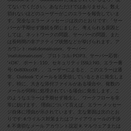
てないでください。あなただけではありません。数え
切れないほどのユーザーがこのエラーを報告していま
す。完全なエラー メッセージは次のとおりです: 「サー
バーが予期せず接続を閉じました。考えられる原因と
しては、ネットワークの問題、サーバーの問題、また
は長時間の非アクティブ状態などが挙げられます。ア
カウント: mail.domain.com、サーバー:
‘mail.domain.com’、プロトコル: POP3、サーバー応答:
‘+OK’、ポート: 110、セキュリティ (SSL): N0、エラー番
号: 0x800ccc0f」。 ユーザーによると、このエラーは通
常、Outlook でメールを送受信しているときに発生しま
す。特に、大きな添付ファイルがある場合や、複数の
メールが同時に処理されている場合に発生します。こ
のようなエラーは予期せず発生し、ワークフローを非
常に妨げます。 理由について言えば、エラー メッセー
ジ自体に理由が示されています。主な要因は次のとお
りです: #.ウイルス対策またはファイアウォールの干渉
#. 不適切なメール アカウント設定 #. マルウェアまたは