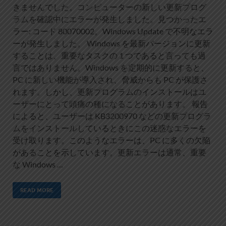
きませんでした。コンピューターの新しい更新プログ
ラムを確認中にエラーが発生しました。見つかったエ
ラー: コード 80070002。Windows Update で不明なエラ
ーが発生しました。 Windows を最新バージョンに更新
することは、重要なタスクの 1 つであると言っても過
言ではありません。Windows を定期的に更新すると、
PC に新しい機能が導入され、脅威からも PC が保護さ
れます。しかし、更新プログラムのインストールはユ
ーザーにとって頭痛の種になることがあります。 報告
によると、ユーザーは KB3200970 などの更新プログラ
ムをインストールしているときにこの迷惑なエラーを
受け取ります。このようなエラーは、PC に多くの欠陥
があることを示しています。更新エラーは通常、重要
な Windows …
READ MORE