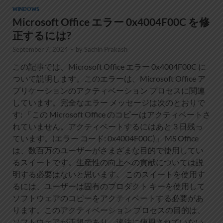
WINDOWS
Microsoft Office エラー 0x4004F00C を修
正するには?
September 7, 2024
-
by
Sachin Prakash
この記事では、Microsoft Office エラー 0x4004F00C に
ついて説明します。このエラーは、Microsoft Office ア
プリケーションのアクティベーション プロセスに関連
しています。完全なエラー メッセージは次のとおりで
す: 「この Microsoft Office のコピーはアクティベートさ
れていません。アクティベートするにはあと 3 日残っ
ています。(エラー コード: 0x4004F00C)」 MS Office
は、数百万のユーザーがさまざまな目的で使用してい
るスイートです。生産性の向上への貢献については説
明する必要はないと思います。 このスイートを使用す
るには、ユーザーは固有のプロダクト キーを使用して
ソフトウェアのコピーをアクティベートする必要があ
ります。このアクティベーション プロセスの目的は、
ソフトウェアが正規であり、違法に使用されていない