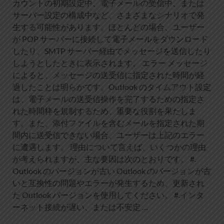
カウントの初期設定中、電子メールの受信中、または
サーバー設定の構成中など、さまざまなシナリオで発
生する可能性があります。ほとんどの場合、ユーザー
が POP サーバーに接続して電子メールをダウンロード
したり、SMTP サーバー経由でメッセージを送信したり
しようとしたときに表示されます。 エラー メッセージ
によると、メッセージの送受信に指定された時間が経
過したことは明らかです。Outlook のタイムアウト設定
は、電子メールの送受信操作を完了するための指定さ
れた時間枠を規制するため、重要な役割を果たしま
す。また、添付ファイルを含むメールを指定された期
間内に送受信できない場合、ユーザーは上記のエラー
に遭遇します。 理由について言えば、いくつかの理由
が考えられますが、主な要因は次のとおりです。 #.
Outlook のバージョンが古い Outlook のバージョンが古
いと互換性の問題やエラーが発生するため、更新され
た Outlook バージョンを使用してください。 #.インタ
ーネット接続が遅い、または不安定 …