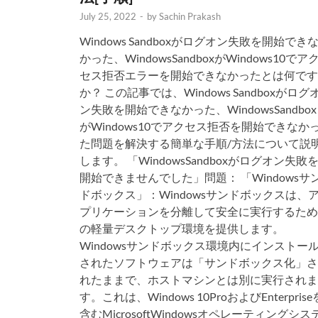
July 25, 2022
-
by
Sachin Prakash
Windows Sandboxがログオン失敗を開始でき
かった、WindowsSandboxがWindows10でア
セス拒否エラーを開始できなかったとは何です
か？ この記事では、Windows Sandboxがログ
ン失敗を開始できなかった、WindowsSandbox
がWindows10でアクセス拒否を開始できなか
た問題を解決する簡単な手順/方法について説
します。 「WindowsSandboxがログオン失敗
開始できませんでした」問題： 「Windowsサ
ドボックス」：Windowsサンドボックスは、
プリケーションを分離して安全に実行するため
の軽量デスクトップ環境を提供します。
Windowsサンドボックス環境内にインストー
されたソフトウェアは「サンドボックス化」さ
れたままで、ホストマシンとは別に実行されま
す。これは、Windows 10ProおよびEnterprise
含むMicrosoftWindowsオペレーティングシス