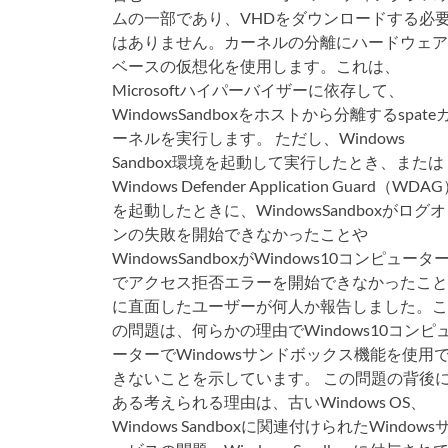
ムの一部であり、VHDをダウンロードする必
はありません。カーネルの分離にハードウェア
ベースの仮想化を使用します。これは、
Microsoftハイパーバイザーに依存して、
WindowsSandboxをホストから分離するspate
ーネルを実行します。 ただし、Windows
Sandbox環境を起動して実行したとき、または
Windows Defender Application Guard（WDA
を起動したときに、WindowsSandboxがログオ
ンの失敗を開始できなかったことや
WindowsSandboxがWindows10コンピュータ
でアクセス拒否エラーを開始できなかったこと
に直面したユーザーが何人か報告しました。こ
の問題は、何らかの理由でWindows10コンピ
ーターでWindowsサンドボックス機能を使用
きないことを示しています。 この問題の背後
ある考えられる理由は、古いWindows OS、
Windows Sandboxに関連付けられたWindows