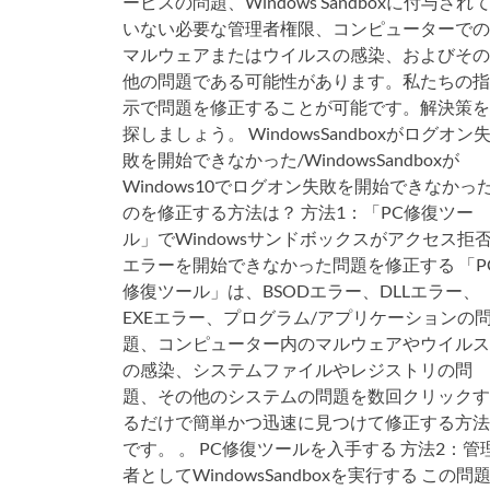
ービスの問題、Windows Sandboxに付与され
いない必要な管理者権限、コンピューターでの
マルウェアまたはウイルスの感染、およびその
他の問題である可能性があります。私たちの指
示で問題を修正することが可能です。解決策を
探しましょう。 WindowsSandboxがログオン
敗を開始できなかった/WindowsSandboxが
Windows10でログオン失敗を開始できなかっ
のを修正する方法は？ 方法1：「PC修復ツー
ル」でWindowsサンドボックスがアクセス拒
エラーを開始できなかった問題を修正する 「P
修復ツール」は、BSODエラー、DLLエラー、
EXEエラー、プログラム/アプリケーションの
題、コンピューター内のマルウェアやウイルス
の感染、システムファイルやレジストリの問
題、その他のシステムの問題を数回クリックす
るだけで簡単かつ迅速に見つけて修正する方法
です。 。 PC修復ツールを入手する 方法2：管
者としてWindowsSandboxを実行する この問