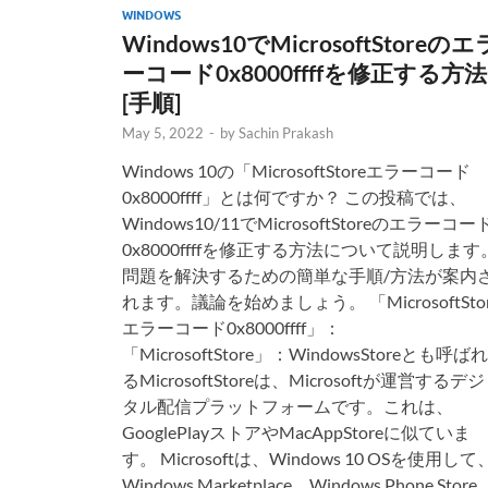
WINDOWS
Windows10でMicrosoftStoreのエ
ーコード0x8000ffffを修正する方法
[手順]
May 5, 2022
-
by
Sachin Prakash
Windows 10の「MicrosoftStoreエラーコード
0x8000ffff」とは何ですか？ この投稿では、
Windows10/11でMicrosoftStoreのエラーコー
0x8000ffffを修正する方法について説明します
問題を解決するための簡単な手順/方法が案内
れます。議論を始めましょう。 「MicrosoftSto
エラーコード0x8000ffff」：
「MicrosoftStore」：WindowsStoreとも呼ばれ
るMicrosoftStoreは、Microsoftが運営するデジ
タル配信プラットフォームです。これは、
GooglePlayストアやMacAppStoreに似ていま
す。 Microsoftは、Windows 10 OSを使用して
Windows Marketplace、Windows Phone Store