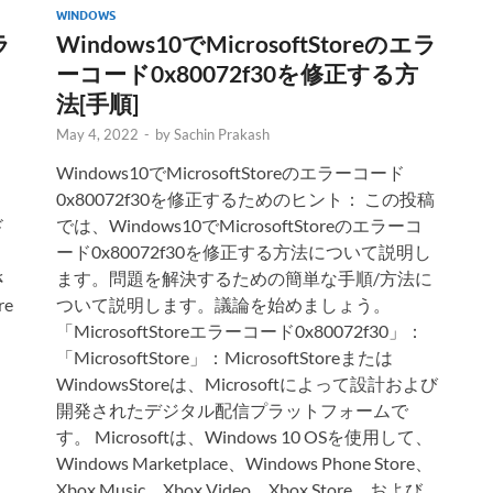
WINDOWS
Accept Terms
ラ
Windows10でMicrosoftStoreのエラ
Techs＆Gizmosは、このフォームで提供された情
ーコード0x80072f30を修正する方
報を使用して、連絡を取り、更新とマーケティング
を提供します。
法[手順]
May 4, 2022
-
by
Sachin Prakash
Windows10でMicrosoftStoreのエラーコード
0x80072f30を修正するためのヒント： この投稿
ド
では、Windows10でMicrosoftStoreのエラーコ
。
ード0x80072f30を修正する方法について説明し
さ
ます。問題を解決するための簡単な手順/方法に
re
ついて説明します。議論を始めましょう。
「MicrosoftStoreエラーコード0x80072f30」：
「MicrosoftStore」：MicrosoftStoreまたは
WindowsStoreは、Microsoftによって設計および
開発されたデジタル配信プラットフォームで
す。 Microsoftは、Windows 10 OSを使用して、
、
Windows Marketplace、Windows Phone Store、
、
Xbox Music、Xbox Video、Xbox Store、および