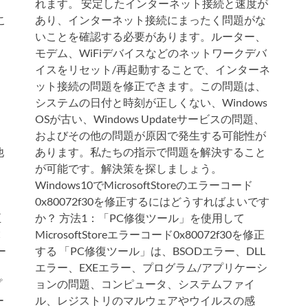
れます。 安定したインターネット接続と速度が
こ
あり、インターネット接続にまったく問題がな
いことを確認する必要があります。ルーター、
モデム、WiFiデバイスなどのネットワークデバ
イスをリセット/再起動することで、インターネ
ット接続の問題を修正できます。この問題は、
システムの日付と時刻が正しくない、Windows
OSが古い、Windows Updateサービスの問題、
およびその他の問題が原因で発生する可能性が
他
あります。私たちの指示で問題を解決すること
が可能です。解決策を探しましょう。
Windows10でMicrosoftStoreのエラーコード
0x80072f30を修正するにはどうすればよいです
正
か？ 方法1：「PC修復ツール」を使用して
C
MicrosoftStoreエラーコード0x80072f30を修正
ー
する 「PC修復ツール」は、BSODエラー、DLL
」
エラー、EXEエラー、プログラム/アプリケーシ
プ
ョンの問題、コンピュータ、システムファイ
ー
ル、レジストリのマルウェアやウイルスの感