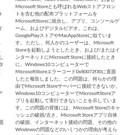
Microsoft Storeとも呼ばれるWebストアフロン
ト
トを含む他の配布プラットフォームを
MicrosoftStoreに統合し、アプリ、コンソールゲ
イ
ーム、およびデジタルビデオ。これは、
GooglePlayストアやMacAppStoreに似ていま
1
す。 ただし、何人かのユーザーは、Microsoft
り、
Storeを起動しようとしたとき、および/またはイ
りし
ンターネットにMicrosoft Storeに接続したとき
タ
に、Windows10コンピューターで
直
MicrosoftStoreエラーコード0x80072f30に直面
したと報告しました。この問題は、何らかの理
由でMicrosoft Storeサーバーに接続できないか、
ア
Windows10コンピューターでMicrosoftStoreア
プリを起動して実行できないことを示していま
す。この問題の背後には、Microsoft Storeのキャ
ッシュの破損/古さ、Microsoft Storeアプリ自体
問題
の破損、インターネット接続の問題、その他の
タ
Windowsの問題などのいくつかの理由が考えら