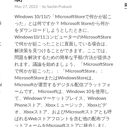
May 27, 2022
-
by
Sachin Prakash
Windows 10/11の「MicrosoftStoreで何かが起こ
事
った」とは何ですか？ Microsoft Storeから何か
をダウンロードしようとしたときに、
し
Windows10/11コンピューターのMicrosoftStore
に
で何かが起こったことに直面している場合は、
解決策を見つけることができます。ここでは、
問題を解決するための簡単な手順/方法が提供さ
れます。議論を始めましょう。 「MicrosoftStore
で何かが起こった」： 「MicrosoftStore」：
ォ
MicrosoftStoreまたはWindowsStoreは、
l
Microsoftが運営するデジタル配信プラットフォ
手
ームです。 Microsoftは、Windows 10を使用し
て、Windowsマーケットプレイス、Windows
タ
Phoneストア、Xboxミュージック、Xboxビデ
オ、Xboxストア、およびMicrosoftストアとも呼
ばれるWebストアフロントを含む他の配布プラ
り、
ットフォームをMicrosoftストアに統合しまし