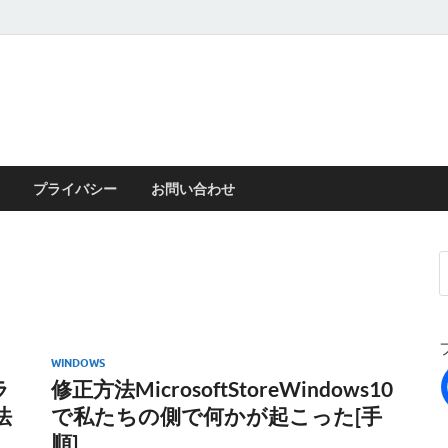
プライバシー
お問い合わせ
WINDOWS
ラ
修正方法MicrosoftStoreWindows10
法
で私たちの側で何かが起こった[手
順]