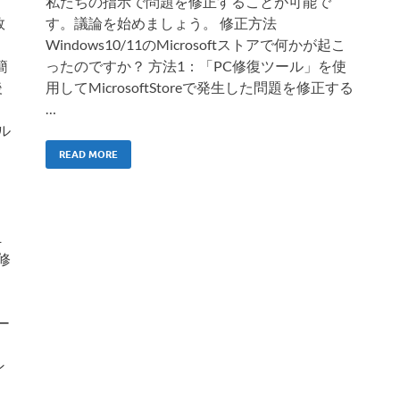
私たちの指示で問題を修正することが可能で
敗
す。議論を始めましょう。 修正方法
Windows10/11のMicrosoftストアで何かが起こ
簡
ったのですか？ 方法1：「PC修復ツール」を使
後
用してMicrosoftStoreで発生した問題を修正する
…
イル
READ MORE
1
を修
ー
ン