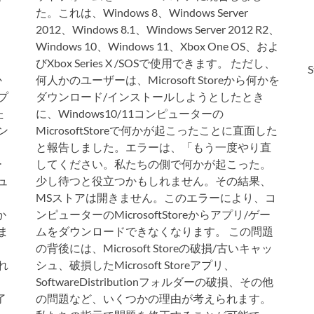
た。これは、Windows 8、Windows Server
2012、Windows 8.1、Windows Server 2012 R2、
Windows 10、Windows 11、Xbox One OS、およ
びXbox Series X /SOSで使用できます。 ただし、
S
か
何人かのユーザーは、Microsoft Storeから何かを
アプ
ダウンロード/インストールしようとしたとき
た
に、Windows10/11コンピューターの
ン
MicrosoftStoreで何かが起こったことに直面した
と報告しました。エラーは、「もう一度やり直
ー
してください。私たちの側で何かが起こった。
シュ
少し待つと役立つかもしれません。その結果、
MSストアは開きません。このエラーにより、コ
か
ンピューターのMicrosoftStoreからアプリ/ゲー
ま
ムをダウンロードできなくなります。 この問題
の背後には、Microsoft Storeの破損/古いキャッ
され
シュ、破損したMicrosoft Storeアプリ、
SoftwareDistributionフォルダーの破損、その他
了
の問題など、いくつかの理由が考えられます。