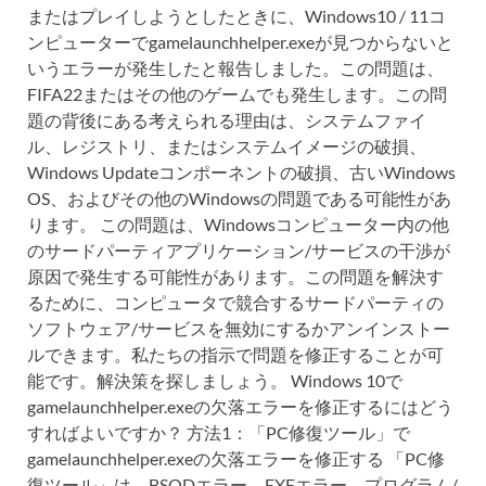
またはプレイしようとしたときに、Windows10 / 11コ
ンピューターでgamelaunchhelper.exeが見つからないと
いうエラーが発生したと報告しました。この問題は、
FIFA22またはその他のゲームでも発生します。この問
題の背後にある考えられる理由は、システムファイ
ル、レジストリ、またはシステムイメージの破損、
Windows Updateコンポーネントの破損、古いWindows
OS、およびその他のWindowsの問題である可能性があ
ります。 この問題は、Windowsコンピューター内の他
のサードパーティアプリケーション/サービスの干渉が
原因で発生する可能性があります。この問題を解決す
るために、コンピュータで競合するサードパーティの
ソフトウェア/サービスを無効にするかアンインストー
ルできます。私たちの指示で問題を修正することが可
能です。解決策を探しましょう。 Windows 10で
gamelaunchhelper.exeの欠落エラーを修正するにはどう
すればよいですか？ 方法1：「PC修復ツール」で
gamelaunchhelper.exeの欠落エラーを修正する 「PC修
復ツール」は、BSODエラー、EXEエラー、プログラム/