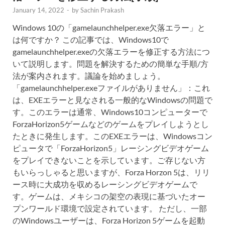
January 14, 2022
-
by
Sachin Prakash
Windows 10の「gamelaunchhelper.exe欠落エラー」と
は何ですか？ この記事では、Windows10で
gamelaunchhelper.exeの欠落エラーを修正する方法につ
いて説明します。問題を解決するための簡単な手順/方
法が案内されます。議論を始めましょう。
「gamelaunchhelper.exeファイルがありません」：これ
は、EXEエラーと見なされる一般的なWindowsの問題で
す。このエラーは通常、Windows10コンピューターで
ForzaHorizo​​n5ゲームなどのゲームをプレイしようとし
たときに発生します。このEXEエラーは、Windowsコン
ピュータで「ForzaHorizo​​n5」レーシングビデオゲーム
をプレイできないことを示しています。ご存じない方
もいらっしゃると思いますが、Forza Horzon 5は、リリ
ース時に大成功を収めるレーシングビデオゲームで
す。ゲームは、メキシコの架空の表現に基づいたオー
プンワールド環境で設定されています。 ただし、一部
のWindowsユーザーは、Forza Horizo​​n 5ゲームを起動