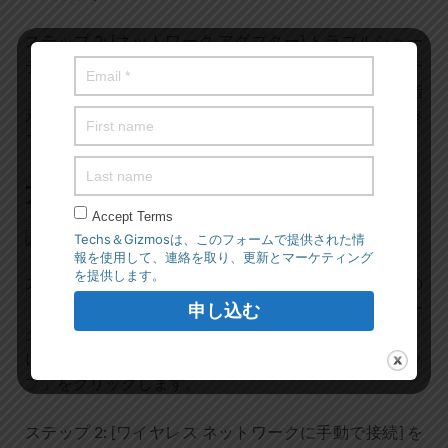
ステップ 2: [ネットワーク アダプター] トラブルシュー
ティング ツールを見つけて選択し、[トラブルシューテ
ィング ツールを実行] ボタンをクリックして、画面の指
示に従ってトラブルシューティングを終了します。終
了したら、それが機能するかどうかを確認します。
方法 8: 接続を手動で追加する
Accept Terms
Techs＆Gizmosは、このフォームで提供された情
報を使用して、連絡を取り、更新とマーケティング
を提供します。
ステップ 1: Windows 検索ボックスから Windows PC の
「コントロール パネル」アプリを開き、「ネットワー
クとインターネット > ネットワークと共有センター」
に移動して、「接続またはネットワークのセットアッ
プ」をクリックします。
ステップ 2: [ワイヤレス ネットワークに手動で接続] を