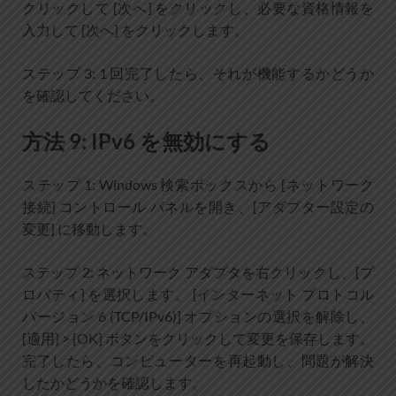
クリックして [次へ] をクリックし、必要な資格情報を
入力して [次へ] をクリックします。
ステップ 3: 1 回完了したら、それが機能するかどうか
を確認してください。
方法 9: IPv6 を無効にする
ステップ 1: Windows 検索ボックスから [ネットワーク
接続] コントロール パネルを開き、[アダプター設定の
変更] に移動します。
ステップ 2: ネットワーク アダプタを右クリックし、[プ
ロパティ] を選択します。 [インターネット プロトコル
バージョン 6 (TCP/IPv6)] オプションの選択を解除し、
[適用] > [OK] ボタンをクリックして変更を保存します。
完了したら、コンピューターを再起動し、問題が解決
したかどうかを確認します。