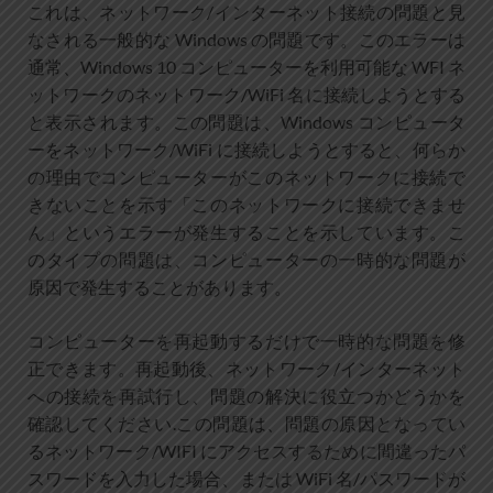
これは、ネットワーク/インターネット接続の問題と見
なされる一般的な Windows の問題です。このエラーは
通常、Windows 10 コンピューターを利用可能な WFI ネ
ットワークのネットワーク/WiFi 名に接続しようとする
と表示されます。この問題は、Windows コンピュータ
ーをネットワーク/WiFi に接続しようとすると、何らか
の理由でコンピューターがこのネットワークに接続で
きないことを示す「このネットワークに接続できませ
ん」というエラーが発生することを示しています。こ
のタイプの問題は、コンピューターの一時的な問題が
原因で発生することがあります。
コンピューターを再起動するだけで一時的な問題を修
正できます。再起動後、ネットワーク/インターネット
への接続を再試行し、問題の解決に役立つかどうかを
確認してください.この問題は、問題の原因となってい
るネットワーク/WIFI にアクセスするために間違ったパ
スワードを入力した場合、または WiFi 名/パスワードが