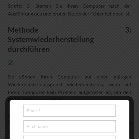
Schritt 3: Starten Sie Ihren Computer nach der
Ausführung neu und prüfen Sie, ob der Fehler behoben ist.
Methode 3:
Systemwiederherstellung
durchführen
Sie können Ihren Computer auf einen gültigen
Wiederherstellungspunkt wiederherstellen, wenn auf
Ihrem Computer kein Problem aufgetreten ist, um den
BSOD-Fehler zu beheben.
Schritt 1: Drücken Sie die Tasten „Windows + R“ auf der
Tastatur, geben Sie „rstrui“ in das Fenster „Ausführen“ ein
und klicken Sie auf die Schaltfläche „OK“, um die
„Systemwiederherstellung“ zu öffnen.