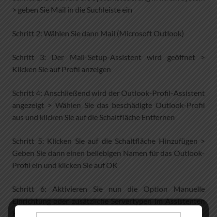
> geben Sie Mail in die Suchleiste ein
Schritt 2: Wählen Sie dann Mail (Microsoft Outlook)
Schritt 3: Der Mail-Setup-Assistent wird geöffnet >
Klicken Sie auf Profil anzeigen
Schritt 4: Anschließend wird der Outlook-Profil-Assistent
angezeigt > Wählen Sie das beschädigte Outlook-Profil
aus und klicken Sie auf die Schaltfläche Entfernen
Schritt 5: Klicken Sie auf die Schaltfläche Hinzufügen >
Geben Sie dann einen beliebigen Namen für das Outlook-
Profil ein und klicken Sie auf OK
Schritt 6: Aktivieren Sie nun die Option Manuelle
Einrichtung oder zusätzliche Servertypen im Assistenten
Konto hinzufügen > und klicken Sie dann auf Weiter