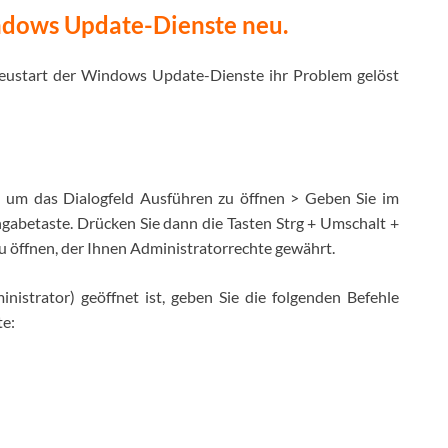
Accept Terms
ndows Update-Dienste neu.
Techs & Gizmos verwendet die Informationen,
die Sie in diesem Formular angeben, um mit
Ihnen in Kontakt zu treten und Updates und
eustart der Windows Update-Dienste ihr Problem gelöst
Marketing bereitzustellen.
, um das Dialogfeld Ausführen zu öffnen > Geben Sie im
ngabetaste. Drücken Sie dann die Tasten Strg + Umschalt +
u öffnen, der Ihnen Administratorrechte gewährt.
nistrator) geöffnet ist, geben Sie die folgenden Befehle
te: