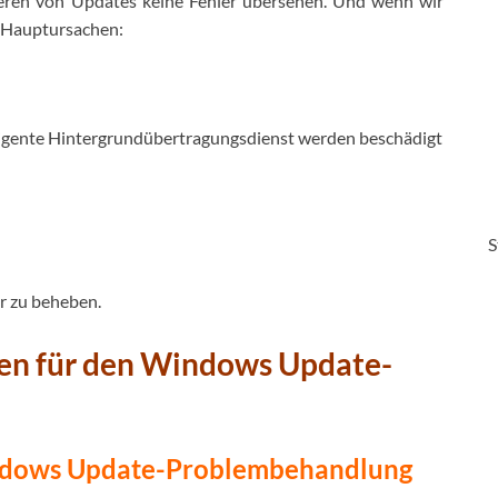
lieren von Updates keine Fehler übersehen. Und wenn wir
e Hauptursachen:
igente Hintergrundübertragungsdienst werden beschädigt
S
r zu beheben.
gen für den Windows Update-
indows Update-Problembehandlung