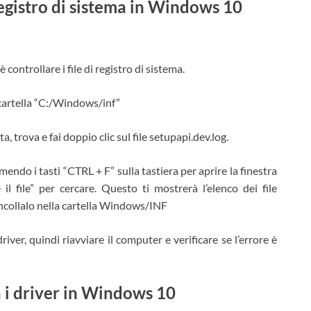
 registro di sistema in Windows 10
Accept Terms
Techs & Gizmos utilizzerà le informazioni fornite
in questo modulo per essere in contatto con te
e per fornire aggiornamenti e marketing.
controllare i file di registro di sistema.
a cartella “C:/Windows/inf”
a, trova e fai doppio clic sul file setupapi.dev.log.
mendo i tasti “CTRL + F” sulla tastiera per aprire la finestra
 il file” per cercare. Questo ti mostrerà l’elenco dei file
incollalo nella cartella Windows/INF
river, quindi riavviare il computer e verificare se l’errore è
a i driver in Windows 10