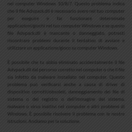
nel computer Windows 10/8/7. Questo problema indica
che il file Advpack.dll è necessario avere nel tuo computer
per eseguire e far funzionare determinate
applicazioni/giochi nel tuo computer Windows e se questo
file Advpack.dll è mancante o danneggiato, potresti
riscontrare problemi durante il tentativo di avviare e
utilizzare un applicazione/gioco su computer Windows.
È possibile che tu abbia eliminato accidentalmente il file
Advpack.dll dal percorso corretto nel computer o che il file
sia infetto da malware installato nel computer. Questo
problema può verificarsi anche a causa di driver di
dispositivo corrotti/obsoleti, danneggiamento dei file di
sistema o del registro o dell’immagine del sistema,
malware o virus inattivi nel computer e altri problemi di
Windows. È possibile risolvere il problema con le nostre
istruzioni. Andiamo per la soluzione.