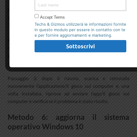
Passaggio 1: apri “Pannello di controllo” nel PC Windows
tramite la casella di ricerca di Windows ed espandi
Accept Terms
Techs & Gizmos utilizzerà le informazioni fornite
“Disinstalla un programma> Programmi e funzionalità”
in questo modulo per essere in contatto con te
e per fornire aggiornamenti e marketing.
Passaggio 2: trova e fai clic con il pulsante destro del
mouse sull’applicazione/gioco che causa l’errore e
seleziona “Disinstalla” per disinstallarlo, quindi riavvia il
computer
Passaggio 3: dopo il riavvio, scarica e reinstalla
nuovamente l’applicazione/il gioco sul computer e, una
volta installata, riprova ad avviare l’app/il gioco sul
computer e verifica se il problema è stato risolto.
Metodo 6: aggiorna il sistema
operativo Windows 10