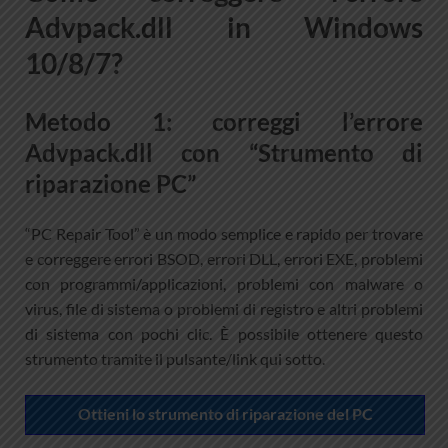
Advpack.dll in Windows
10/8/7?
Metodo 1: correggi l’errore
Advpack.dll con “Strumento di
riparazione PC”
“PC Repair Tool” è un modo semplice e rapido per trovare
e correggere errori BSOD, errori DLL, errori EXE, problemi
con programmi/applicazioni, problemi con malware o
virus, file di sistema o problemi di registro e altri problemi
di sistema con pochi clic. È possibile ottenere questo
strumento tramite il pulsante/link qui sotto.
Ottieni lo strumento di riparazione del PC