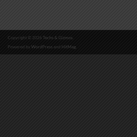
Copyright © 2026
Techs & Gizmos
.
Powered by
WordPress
and
HitMag
.