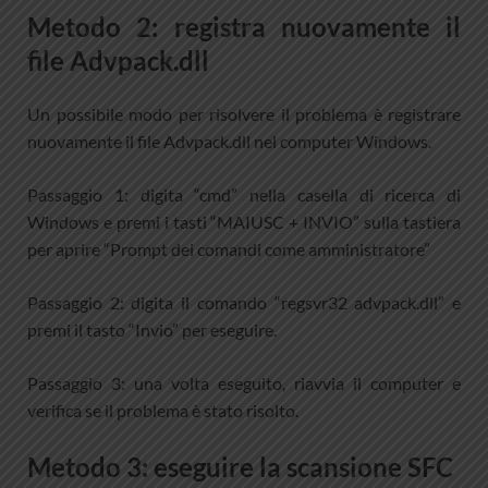
Metodo 2: registra nuovamente il
file Advpack.dll
Un possibile modo per risolvere il problema è registrare
nuovamente il file Advpack.dll nel computer Windows.
Passaggio 1: digita “cmd” nella casella di ricerca di
Windows e premi i tasti “MAIUSC + INVIO” sulla tastiera
per aprire “Prompt dei comandi come amministratore”
Passaggio 2: digita il comando “regsvr32 advpack.dll” e
premi il tasto “Invio” per eseguire.
Passaggio 3: una volta eseguito, riavvia il computer e
verifica se il problema è stato risolto.
Metodo 3: eseguire la scansione SFC