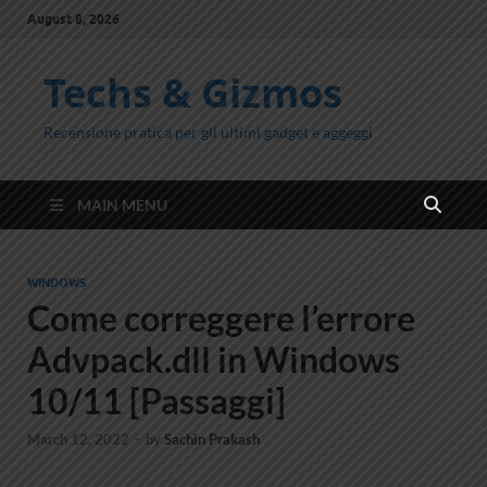
August 8, 2026
Techs & Gizmos
Recensione pratica per gli ultimi gadget e aggeggi
MAIN MENU
WINDOWS
Come correggere l’errore
Advpack.dll in Windows
10/11 [Passaggi]
March 12, 2022
-
by
Sachin Prakash