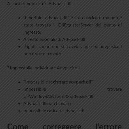
Alcuni comuni errori Advpack.dll:
Il modulo “advpack.dll” è stato caricato ma non è
stato trovato il DllRegisterServer del punto di
ingresso.
Arresto anomalo di Advpack.dll
L’applicazione non si è avviata perché advpack.dll
non è stato trovato.
? Impossibile individuare Advpack.dll
“Impossibile registrare advpack.dll”
Impossibile trovare
C:\Windows\System32\advpack.dll
Advpack.dll non trovato
Impossibile caricare advpack.dll
Come correggere l’errore