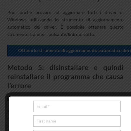
Puoi anche provare ad aggiornare tutti i driver di
Windows utilizzando lo strumento di aggiornamento
automatico dei driver. È possibile ottenere questo
strumento tramite il pulsante/link qui sotto.
Ottieni lo strumento di aggiornamento automatico dei 
Metodo 5: disinstallare e quindi
reinstallare il programma che causa
l’errore
Se il problema persiste, puoi disinstallare e quindi
reinstallare l’applicazione/gioco nel computer che causa
l’errore.